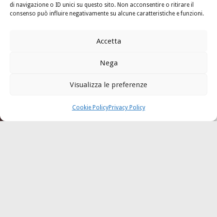
di navigazione o ID unici su questo sito. Non acconsentire o ritirare il
consenso può influire negativamente su alcune caratteristiche e funzioni.
Accetta
Nega
Visualizza le preferenze
acebook
Cookie Policy
Privacy Policy
il luogo delle radici, la cucina
di territorio
Le diversità della Puglia, il nostro valore aggiunto