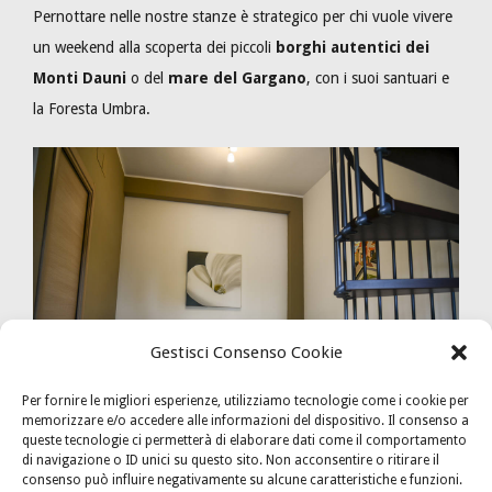
Pernottare nelle nostre stanze è strategico per chi vuole vivere
un weekend alla scoperta dei piccoli
borghi autentici dei
Monti Dauni
o del
mare del Gargano
, con i suoi santuari e
la Foresta Umbra.
Gestisci Consenso Cookie
Per fornire le migliori esperienze, utilizziamo tecnologie come i cookie per
memorizzare e/o accedere alle informazioni del dispositivo. Il consenso a
queste tecnologie ci permetterà di elaborare dati come il comportamento
Masseria Montaratro è un luogo profondamente legato al
di navigazione o ID unici su questo sito. Non acconsentire o ritirare il
consenso può influire negativamente su alcune caratteristiche e funzioni.
territorio e alla sua vocazione rurale. Nel casale, dal 1982,