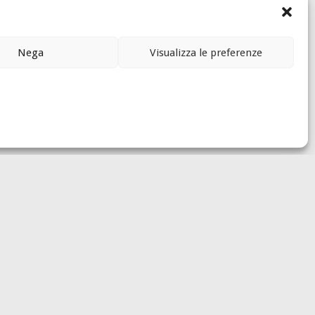
ate ed emozionanti
.
tà.
Nega
Visualizza le preferenze
erra
per riscoprirla e raccontarla in maniera
Luigi e Maria
Pia