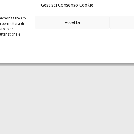
do di dire
.
Gestisci Consenso Cookie
oli e che noi valorizziamo per regalarvi
esperienze di gusto inaspett
 memorizzare e/o
 con la sua freschezza, attraverso impiattamenti curati con cura e semplici
Accetta
i permetterà di
sito. Non
tteristiche e
na giovane coppia che decide di lasciare tutto e
tornare nella propria t