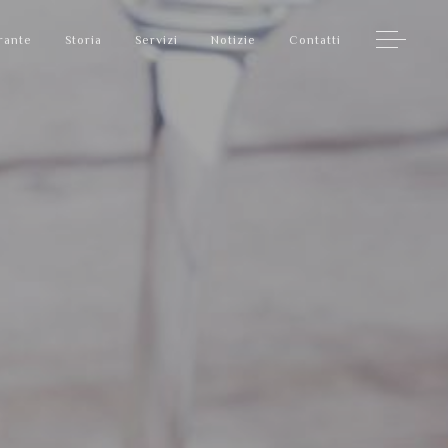
rante
Storia
Servizi
Notizie
Contatti